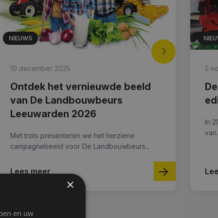
NIEUWS
NIE
10 december 2025
5 n
Ontdek het vernieuwde beeld
De
van De Landbouwbeurs
ed
Leeuwarden 2026
In 2
van.
Met trots presenteren we het herziene
campagnebeeld voor De Landbouwbeurs...
Lees meer
Le
×
jpen en uw