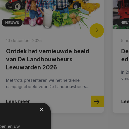
NIEUWS
NIE
10 december 2025
5 n
Ontdek het vernieuwde beeld
De
van De Landbouwbeurs
ed
Leeuwarden 2026
In 2
van.
Met trots presenteren we het herziene
campagnebeeld voor De Landbouwbeurs...
Lees meer
Le
×
jpen en uw