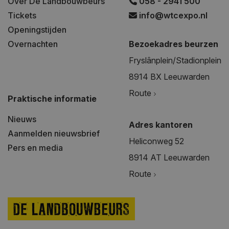
Over De Landbouwbeurs
058 - 2941 500
Tickets
info@wtcexpo.nl
Openingstijden
Overnachten
Bezoekadres beurzen
Fryslânplein/Stadionplein
8914 BX Leeuwarden
Route
Praktische informatie
Nieuws
Adres kantoren
Aanmelden nieuwsbrief
Heliconweg 52
Pers en media
8914 AT Leeuwarden
Route