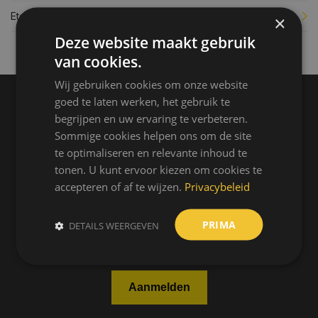
Eten & drinken
×
Deze website maakt gebruik
van cookies.
Wij gebruiken cookies om onze website
goed te laten werken, het gebruik te
Op de hoogte blijven?
begrijpen en uw ervaring te verbeteren.
Sommige cookies helpen ons om de site
Blijf op de hoogte van exclusieve updates, nieuws en
te optimaliseren en relevante inhoud te
tonen. U kunt ervoor kiezen om cookies te
evenementen! Schrijf je in voor onze nieuwsbrief en mis
accepteren of af te wijzen.
Privacybeleid
niets.
E-mailadres
*
PRIMA
DETAILS WEERGEVEN